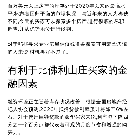
百万美元以上房产的库存处于2020年以来的最高水
平,标志着回归平衡的市场状况。与近年来的人为稀缺
不同,今天的买家可以探索多个房产,进行彻底的尽职
调查,并从优势地位进行谈判。
对于那些寻求
专业房屋估值
或准备探索
可用豪华房源
的人来说,时机再好不过了。
有利于比佛利山庄买家的金
融因素
融资环境正在随着库存状况改善。根据全国房地产经
纪人协会预测,2026年抵押贷款利率预计将降至6%左
右。对于使用巨额贷款的豪华买家来说,利率每下降四
分之一个百分点都代表着可观的月度节省和增强的购
买力。