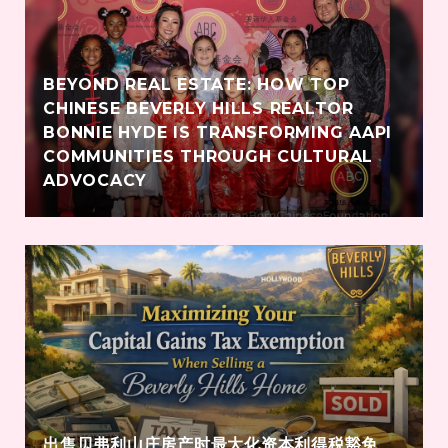
BEYOND REAL ESTATE: HOW TOP
CHINESE BEVERLY HILLS REALTOR
BONNIE HYDE IS TRANSFORMING AAPI
COMMUNITIES THROUGH CULTURAL
ADVOCACY
出售贝弗利山庄房产时最大化资本利得税豁免