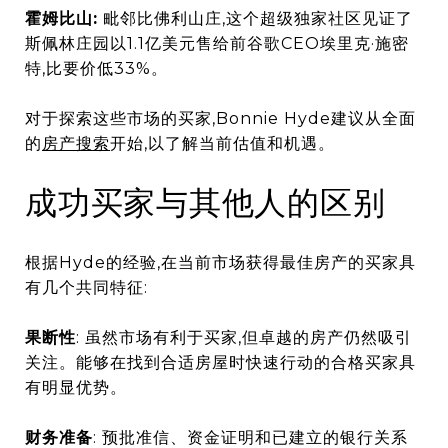
霍姆比山:
毗邻比佛利山庄,这个超级独家社区见证了
斯佩林庄园以1.1亿美元售给前谷歌CEO埃里克·施密
特,比要价低33%。
对于探索这些市场的买家,Bonnie Hyde建议从全面
的
房产搜索
开始,以了解当前估值和机遇。
成功买家与其他人的区别
根据Hyde的经验,在当前市场获得最佳房产的买家具
有几个共同特征:
果断性
: 虽然市场有利于买家,但卓越的房产仍然吸引
关注。能够在找到合适房屋时快速行动的合格买家具
有明显优势。
财务准备
: 预批准信、资金证明和已建立的银行关系