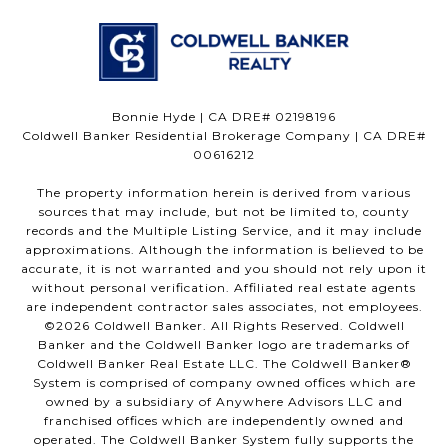
Bonnie Hyde | CA DRE# 02198196
Coldwell Banker Residential Brokerage Company | CA DRE#
00616212
The property information herein is derived from various
sources that may include, but not be limited to, county
records and the Multiple Listing Service, and it may include
approximations. Although the information is believed to be
accurate, it is not warranted and you should not rely upon it
without personal verification. Affiliated real estate agents
are independent contractor sales associates, not employees.
©
2026
Coldwell Banker. All Rights Reserved. Coldwell
Banker and the Coldwell Banker logo are trademarks of
Coldwell Banker Real Estate LLC. The Coldwell Banker®
System is comprised of company owned offices which are
owned by a subsidiary of Anywhere Advisors LLC and
franchised offices which are independently owned and
operated. The Coldwell Banker System fully supports the