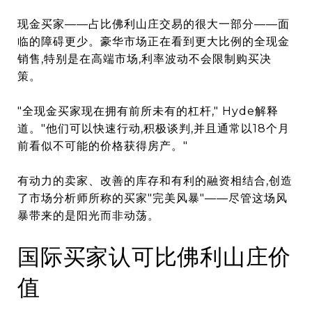
现金买家——占比佛利山庄交易的很大一部分——面
临的障碍更少。豪华市场正在看到更大比例的全现金
销售,特别是在高端市场,利率波动不会限制购买决
策。
"全现金买家现在拥有前所未有的杠杆," Hyde解释
道。"他们可以快速行动,积极谈判,并且通常以18个月
前看似不可能的价格获得房产。"
有动力的卖家、改善的库存和有利的融资相结合,创造
了市场分析师所称的买家"完美风暴"——尽管这场风
暴带来的是阳光而非动荡。
国际买家认可比佛利山庄价
值