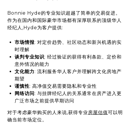
Bonnie Hyde的专业知识超越了简单的交易促进。
作为在国内和国际豪华市场都有深厚联系的顶级华人
经纪人,Hyde为客户提供:
市场情报
: 对定价趋势、社区动态和新兴机遇的实
时理解
谈判专业知识
: 经过验证的获得有利条款、定价和
意外情况的能力
文化能力
: 流利服务华人客户并理解跨文化房地产
期望
谨慎性
: 高净值交易需要隐私和专业性
网络访问
: 与挂牌经纪人的关系通常在房产进入更
广泛市场之前提供早期访问
对于考虑豪华购买的人来说,获得专业
房屋估值
可以明
确当前市场定位。