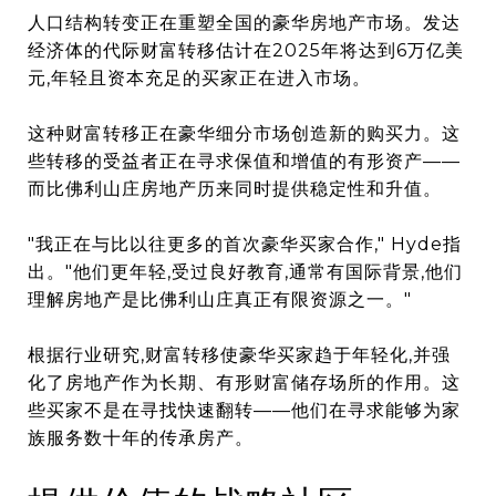
人口结构转变正在重塑全国的豪华房地产市场。发达
经济体的代际财富转移估计在2025年将达到6万亿美
元,年轻且资本充足的买家正在进入市场。
这种财富转移正在豪华细分市场创造新的购买力。这
些转移的受益者正在寻求保值和增值的有形资产——
而比佛利山庄房地产历来同时提供稳定性和升值。
"我正在与比以往更多的首次豪华买家合作," Hyde指
出。"他们更年轻,受过良好教育,通常有国际背景,他们
理解房地产是比佛利山庄真正有限资源之一。"
根据行业研究,财富转移使豪华买家趋于年轻化,并强
化了房地产作为长期、有形财富储存场所的作用。这
些买家不是在寻找快速翻转——他们在寻求能够为家
族服务数十年的传承房产。