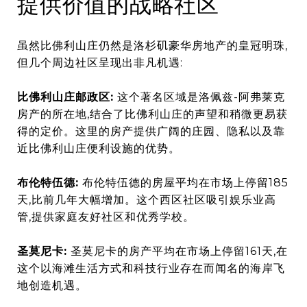
提供价值的战略社区
虽然比佛利山庄仍然是洛杉矶豪华房地产的皇冠明珠,
但几个周边社区呈现出非凡机遇:
比佛利山庄邮政区:
这个著名区域是洛佩兹-阿弗莱克
房产的所在地,结合了比佛利山庄的声望和稍微更易获
得的定价。这里的房产提供广阔的庄园、隐私以及靠
近比佛利山庄便利设施的优势。
布伦特伍德:
布伦特伍德的房屋平均在市场上停留185
天,比前几年大幅增加。这个西区社区吸引娱乐业高
管,提供家庭友好社区和优秀学校。
圣莫尼卡:
圣莫尼卡的房产平均在市场上停留161天,在
这个以海滩生活方式和科技行业存在而闻名的海岸飞
地创造机遇。