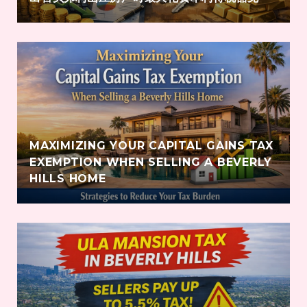
MAXIMIZING YOUR CAPITAL GAINS TAX
EXEMPTION WHEN SELLING A BEVERLY
HILLS HOME