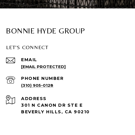
BONNIE HYDE GROUP
LET'S CONNECT
EMAIL
[EMAIL PROTECTED]
PHONE NUMBER
(310) 905-0128
ADDRESS
301 N CANON DR STE E
BEVERLY HILLS, CA 90210