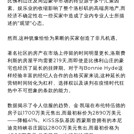
比佛利山庄及周边豪华市场的转型源于多个汇聚因
素。娱乐业的收缩影响了整个洛杉矶的高端房地产,而
经济不确定性在一些买家中造成了业内专业人士所描
述的"观望"心态。
然而,这种犹豫恰恰为果断的买家创造了非凡机遇。
著名社区的房产在市场上停留的时间明显更长,洛斯费
利斯的房屋平均需要219天,而即使是比佛利山庄的豪
宅也经历了延长的挂牌期。对于与Bonnie Hyde这
样经验丰富的经纪人合作的合格买家来说,这种延长的
营销时间转化为杠杆、选择权以及谈判在疫情时代狂
热中不可想象的条款的能力。
数据揭示了令人信服的趋势。金·凯瑞在布伦特伍德的
房子以1700万美元售出,而最初标价为2890万美元
——降幅41%。KISS乐队基因·西蒙斯曾拥有的本尼
迪克特峡谷庄园以2800万美元售出,而最初价格为