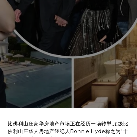
比佛利山庄豪华房地产市场正在经历一场转型,顶级比
佛利山庄华人房地产经纪人Bonnie Hyde称之为"十